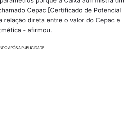
 parâmetros porque a Caixa administra um
chamado Cepac [Certificado de Potencial
 relação direta entre o valor do Cepac e
tmética - afirmou.
NDO APÓS A PUBLICIDADE