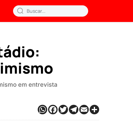
tádio:
timismo
imismo em entrevista