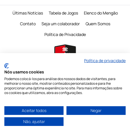
Últimas Notícias
Tabela de Jogos
Elenco do Mengão
Contato
Seja um colaborador
Quem Somos
Política de Privacidade
Política de privacidade
Nós usamos cookies
Podemos colocá-los para análise dos nossos dados de visitantes, para
É proibido a reprodução do conteudo desta página em qualquer meio de
melhorar o nosso site, mostrar conteúdos personalizados e para lhe
comunicação,
eletronico ou impresso, sem autorização escrita do Mengo
proporcionar uma óptima experiência no site. Para mais informações sobre
Mania
os cookies que utilizamos, abra as configurações.
Nossas redes sociais
Aceitar todos
Negar
Não, ajustar
© Copyright 2026 Mengo Mania - Todos os direitos reservados