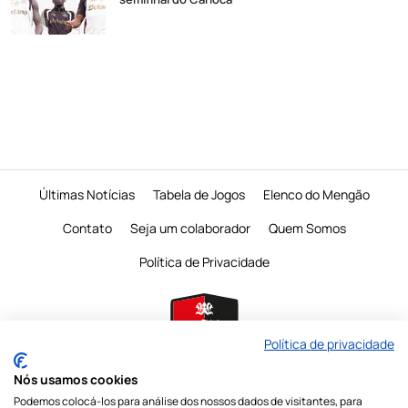
Últimas Notícias
Tabela de Jogos
Elenco do Mengão
Contato
Seja um colaborador
Quem Somos
Política de Privacidade
Política de privacidade
Nós usamos cookies
Podemos colocá-los para análise dos nossos dados de visitantes, para
É proibido a reprodução do conteudo desta página em qualquer meio de