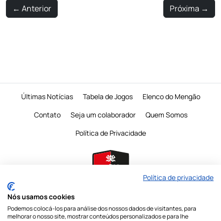
←
Anterior
Próxima
→
Últimas Notícias
Tabela de Jogos
Elenco do Mengão
Contato
Seja um colaborador
Quem Somos
Política de Privacidade
Política de privacidade
Nós usamos cookies
Podemos colocá-los para análise dos nossos dados de visitantes, para
É proibido a reprodução do conteudo desta página em qualquer meio de
melhorar o nosso site, mostrar conteúdos personalizados e para lhe
comunicação,
eletronico ou impresso, sem autorização escrita do Mengo