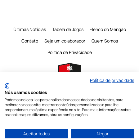
Últimas Notícias
Tabela de Jogos
Elenco do Mengão
Contato
Seja um colaborador
Quem Somos
Política de Privacidade
Política de privacidade
Nós usamos cookies
Podemos colocá-los para análise dos nossos dados de visitantes, para
É proibido a reprodução do conteudo desta página em qualquer meio de
melhorar o nosso site, mostrar conteúdos personalizados e para lhe
comunicação,
eletronico ou impresso, sem autorização escrita do Mengo
proporcionar uma óptima experiência no site. Para mais informações sobre
Mania
os cookies que utilizamos, abra as configurações.
Nossas redes sociais
Aceitar todos
Negar