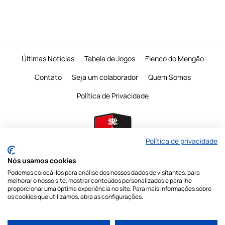
Últimas Notícias
Tabela de Jogos
Elenco do Mengão
Contato
Seja um colaborador
Quem Somos
Política de Privacidade
Política de privacidade
Nós usamos cookies
Podemos colocá-los para análise dos nossos dados de visitantes, para
É proibido a reprodução do conteudo desta página em qualquer meio de
melhorar o nosso site, mostrar conteúdos personalizados e para lhe
comunicação,
eletronico ou impresso, sem autorização escrita do Mengo
proporcionar uma óptima experiência no site. Para mais informações sobre
Mania
os cookies que utilizamos, abra as configurações.
Nossas redes sociais