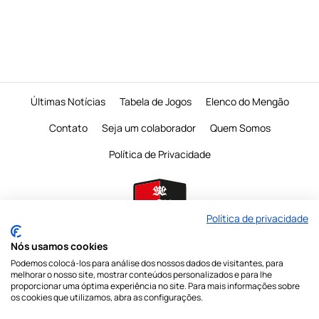
Últimas Notícias
Tabela de Jogos
Elenco do Mengão
Contato
Seja um colaborador
Quem Somos
Política de Privacidade
Política de privacidade
Nós usamos cookies
Podemos colocá-los para análise dos nossos dados de visitantes, para
É proibido a reprodução do conteudo desta página em qualquer meio de
melhorar o nosso site, mostrar conteúdos personalizados e para lhe
comunicação,
eletronico ou impresso, sem autorização escrita do Mengo
proporcionar uma óptima experiência no site. Para mais informações sobre
Mania
os cookies que utilizamos, abra as configurações.