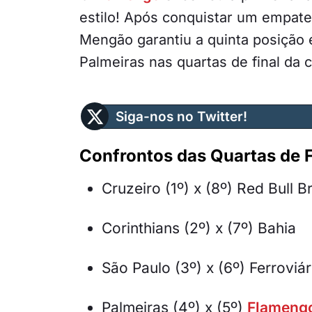
estilo! Após conquistar um empate 
Mengão garantiu a quinta posição 
Palmeiras nas quartas de final da 
Siga-nos no Twitter!
Confrontos das Quartas de F
Cruzeiro (1º) x (8º) Red Bull B
Corinthians (2º) x (7º) Bahia
São Paulo (3º) x (6º) Ferroviár
Palmeiras (4º) x (5º)
Flameng