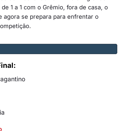
de 1 a 1 com o Grêmio, fora de casa, o
e agora se prepara para enfrentar o
competição.
inal:
ragantino
ia
o