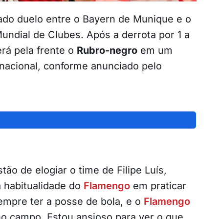
ado duelo entre o Bayern de Munique e o
Mundial de Clubes. Após a derrota por 1 a
erá pela frente o
Rubro-negro
em um
rnacional, conforme anunciado pelo
o de elogiar o time de Filipe Luís,
a habitualidade do
Flamengo
em praticar
empre ter a posse de bola, e o
Flamengo
no campo. Estou ansioso para ver o que