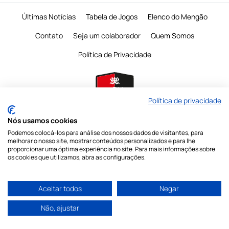
Últimas Notícias
Tabela de Jogos
Elenco do Mengão
Contato
Seja um colaborador
Quem Somos
Política de Privacidade
Política de privacidade
Nós usamos cookies
Podemos colocá-los para análise dos nossos dados de visitantes, para
É proibido a reprodução do conteudo desta página em qualquer meio de
melhorar o nosso site, mostrar conteúdos personalizados e para lhe
comunicação,
eletronico ou impresso, sem autorização escrita do Mengo
proporcionar uma óptima experiência no site. Para mais informações sobre
Mania
os cookies que utilizamos, abra as configurações.
Nossas redes sociais
Aceitar todos
Negar
Não, ajustar
© Copyright 2026 Mengo Mania - Todos os direitos reservados