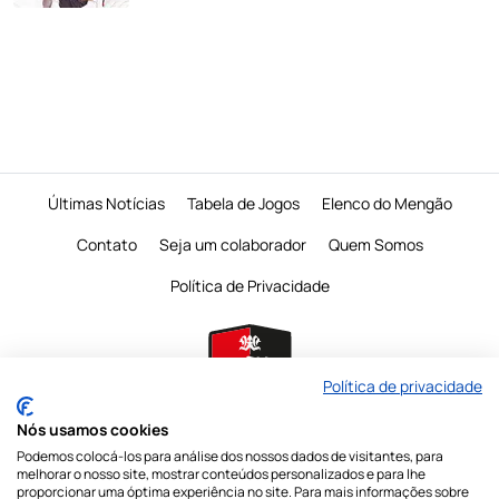
Últimas Notícias
Tabela de Jogos
Elenco do Mengão
Contato
Seja um colaborador
Quem Somos
Política de Privacidade
Política de privacidade
Nós usamos cookies
Podemos colocá-los para análise dos nossos dados de visitantes, para
É proibido a reprodução do conteudo desta página em qualquer meio de
melhorar o nosso site, mostrar conteúdos personalizados e para lhe
comunicação,
eletronico ou impresso, sem autorização escrita do Mengo
proporcionar uma óptima experiência no site. Para mais informações sobre