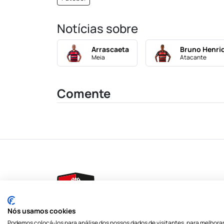
Notícias sobre
Arrascaeta
Bruno Henri
Meia
Atacante
Comente
É
Nós usamos cookies
Podemos colocá-los para análise dos nossos dados de visitantes, para melhorar