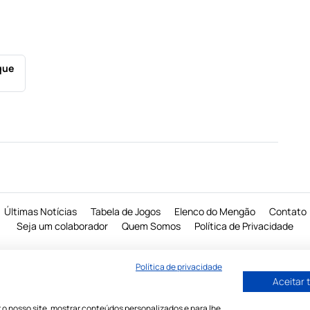
que
Últimas Notícias
Tabela de Jogos
Elenco do Mengão
Contato
Seja um colaborador
Quem Somos
Política de Privacidade
 proibido a reprodução do conteudo desta página em qualquer meio de comunicaçã
Política de privacidade
eletronico ou impresso, sem autorização escrita do Mengo Mania
Aceitar 
 o nosso site, mostrar conteúdos personalizados e para lhe