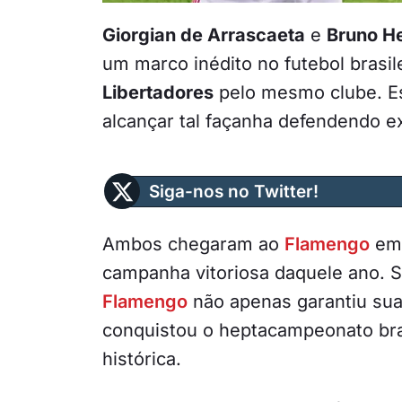
Giorgian de Arrascaeta
e
Bruno H
um marco inédito no futebol brasi
Libertadores
pelo mesmo clube. Es
alcançar tal façanha defendendo e
Siga-nos no Twitter!
Ambos chegaram ao
Flamengo
em 
campanha vitoriosa daquele ano. S
Flamengo
não apenas garantiu su
conquistou o heptacampeonato bra
histórica.