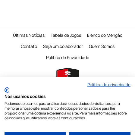
Últimas Notícias
Tabela de Jogos
Elenco do Mengão
Contato
Seja um colaborador
Quem Somos
Política de Privacidade
Política de privacidade
Nós usamos cookies
Podemos colocá-los para análise dos nossos dados de visitantes, para
É proibido a reprodução do conteudo desta página em qualquer meio de
melhorar o nosso site, mostrar conteúdos personalizados e para lhe
comunicação,
eletronico ou impresso, sem autorização escrita do Mengo
proporcionar uma óptima experiência no site. Para mais informações sobre
Mania
os cookies que utilizamos, abra as configurações.
Nossas redes sociais