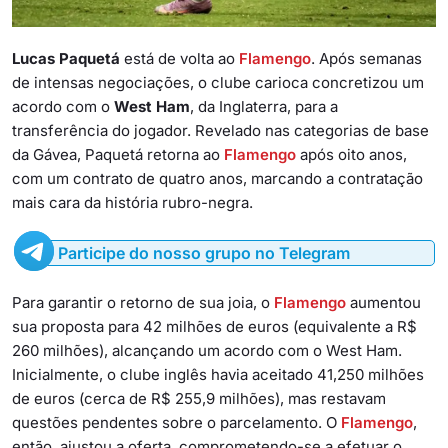
Lucas Paquetá
está de volta ao
Flamengo
. Após semanas
de intensas negociações, o clube carioca concretizou um
acordo com o
West Ham
, da Inglaterra, para a
transferência do jogador. Revelado nas categorias de base
da Gávea, Paquetá retorna ao
Flamengo
após oito anos,
com um contrato de quatro anos, marcando a contratação
mais cara da história rubro-negra.
Participe do nosso grupo no Telegram
Para garantir o retorno de sua joia, o
Flamengo
aumentou
sua proposta para 42 milhões de euros (equivalente a R$
260 milhões), alcançando um acordo com o West Ham.
Inicialmente, o clube inglês havia aceitado 41,250 milhões
de euros (cerca de R$ 255,9 milhões), mas restavam
questões pendentes sobre o parcelamento. O
Flamengo
,
então, ajustou a oferta, comprometendo-se a efetuar o