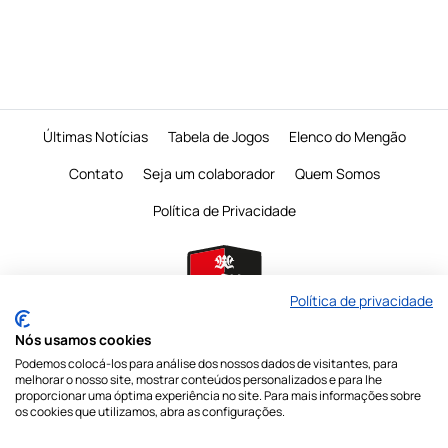
Últimas Notícias
Tabela de Jogos
Elenco do Mengão
Contato
Seja um colaborador
Quem Somos
Política de Privacidade
Política de privacidade
Nós usamos cookies
Podemos colocá-los para análise dos nossos dados de visitantes, para
É proibido a reprodução do conteudo desta página em qualquer meio de
melhorar o nosso site, mostrar conteúdos personalizados e para lhe
comunicação,
eletronico ou impresso, sem autorização escrita do Mengo
proporcionar uma óptima experiência no site. Para mais informações sobre
Mania
os cookies que utilizamos, abra as configurações.
Nossas redes sociais