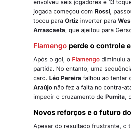
envolveu seis jogadores e 13 toq
jogada começou com
Rossi
, pass
tocou para
Ortiz
inverter para
Wes
Arrascaeta
, que ajeitou para Ger
Flamengo
perde o controle 
Após o gol, o
Flamengo
diminuiu a
partida. No entanto, uma sequênci
caro.
Léo Pereira
falhou ao tentar 
Araújo
não fez a falta no contra-a
impedir o cruzamento de
Pumita
, 
Novos reforços e o futuro d
Apesar do resultado frustrante, o 