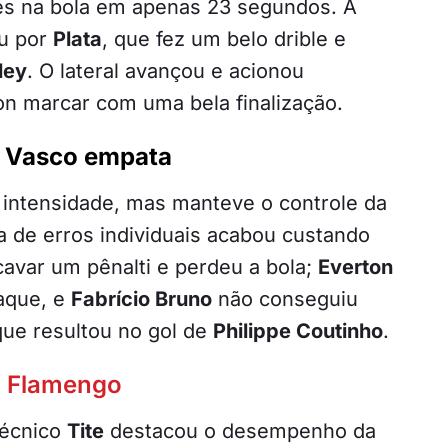
ues na bola em apenas 23 segundos. A
ou por
Plata
, que fez um belo drible e
ley
. O lateral avançou e acionou
son marcar com uma bela finalização.
e Vasco empata
 intensidade, mas manteve o controle da
a de erros individuais acabou custando
cavar um pênalti e perdeu a bola;
Everton
taque, e
Fabrício Bruno
não conseguiu
que resultou no gol de
Philippe Coutinho
.
o
Flamengo
técnico
Tite
destacou o desempenho da