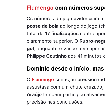
Flamengo
com números supe
Os números do jogo evidenciam a
posse de bola
ao longo do jogo (
total de
17 finalizações
contra ape
claramente superior. O
Rubro-neg
gol
, enquanto o Vasco teve apena
Philippe Coutinho
aos 41 minutos 
Domínio desde o início, mas 
O
Flamengo
começou pressionando
assustava com um chute cruzado, 
Araújo
também participou ativamen
precisão nas conclusões.