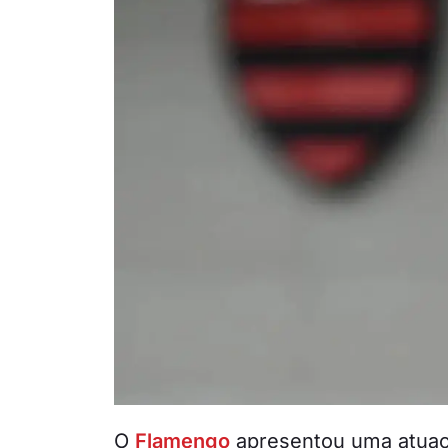
O
Flamengo
apresentou uma atuaç