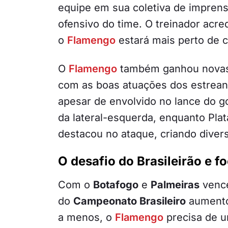
equipe em sua coletiva de imprens
ofensivo do time. O treinador acre
o
Flamengo
estará mais perto de c
O
Flamengo
também ganhou novas 
com as boas atuações dos estrea
apesar de envolvido no lance do g
da lateral-esquerda, enquanto Plat
destacou no ataque, criando diver
O desafio do Brasileirão e f
Com o
Botafogo
e
Palmeiras
vence
do
Campeonato Brasileiro
aumento
a menos, o
Flamengo
precisa de u