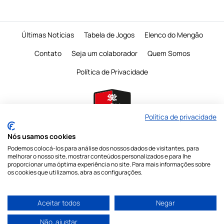
Últimas Notícias
Tabela de Jogos
Elenco do Mengão
Contato
Seja um colaborador
Quem Somos
Política de Privacidade
Política de privacidade
Nós usamos cookies
Podemos colocá-los para análise dos nossos dados de visitantes, para
É proibido a reprodução do conteudo desta página em qualquer meio de
melhorar o nosso site, mostrar conteúdos personalizados e para lhe
comunicação,
eletronico ou impresso, sem autorização escrita do Mengo
proporcionar uma óptima experiência no site. Para mais informações sobre
Mania
os cookies que utilizamos, abra as configurações.
Nossas redes sociais
Aceitar todos
Negar
Não, ajustar