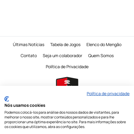
Últimas Notícias
Tabela de Jogos
Elenco do Mengão
Contato
Seja um colaborador
Quem Somos
Política de Privacidade
Política de privacidade
Nós usamos cookies
Podemos colocá-los para análise dos nossos dados de visitantes, para
É proibido a reprodução do conteudo desta página em qualquer meio de
melhorar o nosso site, mostrar conteúdos personalizados e para lhe
comunicação,
eletronico ou impresso, sem autorização escrita do Mengo
proporcionar uma óptima experiência no site. Para mais informações sobre
Mania
os cookies que utilizamos, abra as configurações.