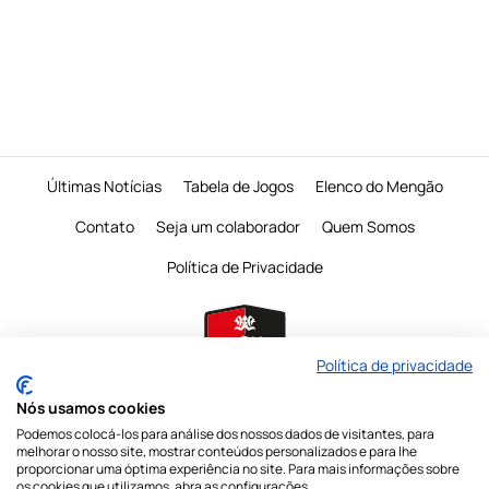
Últimas Notícias
Tabela de Jogos
Elenco do Mengão
Contato
Seja um colaborador
Quem Somos
Política de Privacidade
Política de privacidade
Nós usamos cookies
Podemos colocá-los para análise dos nossos dados de visitantes, para
É proibido a reprodução do conteudo desta página em qualquer meio de
melhorar o nosso site, mostrar conteúdos personalizados e para lhe
comunicação,
eletronico ou impresso, sem autorização escrita do Mengo
proporcionar uma óptima experiência no site. Para mais informações sobre
Mania
os cookies que utilizamos, abra as configurações.