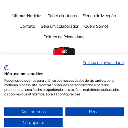
Últimas Notícias
Tabela de Jogos
Elenco do Mengão
Contato
Seja um colaborador
Quem Somos
Política de Privacidade
Política de privacidade
Nós usamos cookies
Podemos colocá-los para análise dos nossos dados de visitantes, para
É proibido a reprodução do conteudo desta página em qualquer meio de
melhorar o nosso site, mostrar conteúdos personalizados e para lhe
comunicação,
eletronico ou impresso, sem autorização escrita do Mengo
proporcionar uma óptima experiência no site. Para mais informações sobre
Mania
os cookies que utilizamos, abra as configurações.
Nossas redes sociais
Aceitar todos
Negar
Não, ajustar