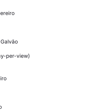
vereiro
 Galvão
ay-per-view)
iro
o