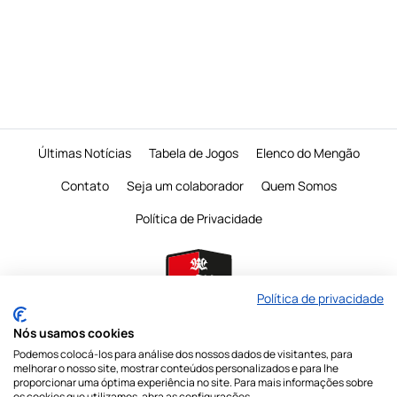
Últimas Notícias
Tabela de Jogos
Elenco do Mengão
Contato
Seja um colaborador
Quem Somos
Política de Privacidade
Política de privacidade
Nós usamos cookies
Podemos colocá-los para análise dos nossos dados de visitantes, para
É proibido a reprodução do conteudo desta página em qualquer meio de
melhorar o nosso site, mostrar conteúdos personalizados e para lhe
comunicação,
eletronico ou impresso, sem autorização escrita do Mengo
proporcionar uma óptima experiência no site. Para mais informações sobre
Mania
os cookies que utilizamos, abra as configurações.