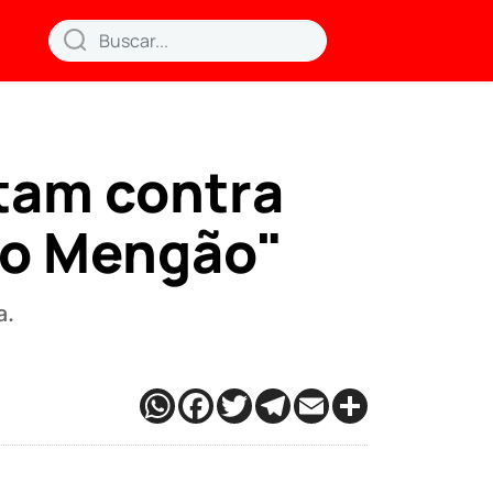
tam contra
do Mengão"
a.