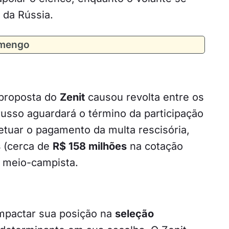
, da Rússia.
amengo
 proposta do
Zenit
causou revolta entre os
russo aguardará o término da participação
etuar o pagamento da multa rescisória,
s
(cerca de
R$ 158 milhões
na cotação
o meio-campista.
mpactar sua posição na
seleção