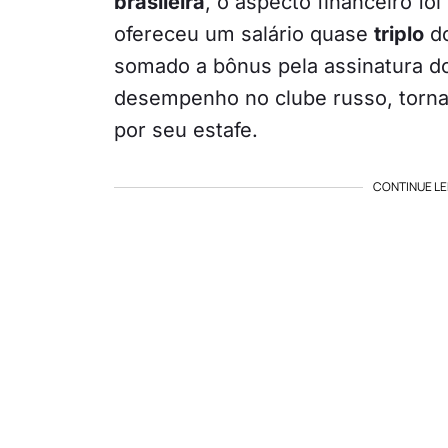
brasileira
, o aspecto financeiro fo
ofereceu um salário quase
triplo
do
somado a bônus pela assinatura do
desempenho no clube russo, torn
por seu estafe.
CONTINUE LE