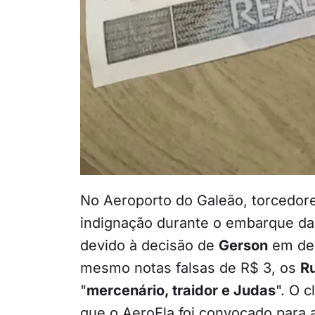
No Aeroporto do Galeão, torcedor
indignação durante o embarque da
devido à decisão de
Gerson
em dei
mesmo notas falsas de R$ 3, os
R
"
mercenário, traidor e Judas
". O 
que o AeroFla foi convocado para 