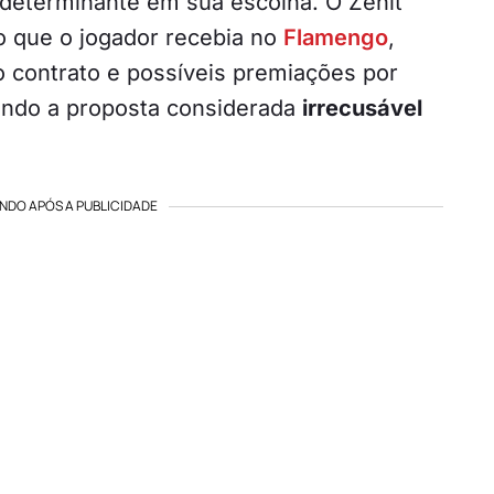
i determinante em sua escolha. O Zenit
 que o jogador recebia no
Flamengo
,
 contrato e possíveis premiações por
ando a proposta considerada
irrecusável
NDO APÓS A PUBLICIDADE