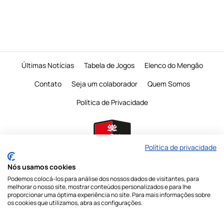
Últimas Notícias
Tabela de Jogos
Elenco do Mengão
Contato
Seja um colaborador
Quem Somos
Política de Privacidade
Política de privacidade
Nós usamos cookies
Podemos colocá-los para análise dos nossos dados de visitantes, para
É proibido a reprodução do conteudo desta página em qualquer meio de
melhorar o nosso site, mostrar conteúdos personalizados e para lhe
comunicação,
eletronico ou impresso, sem autorização escrita do Mengo
proporcionar uma óptima experiência no site. Para mais informações sobre
Mania
os cookies que utilizamos, abra as configurações.
Nossas redes sociais