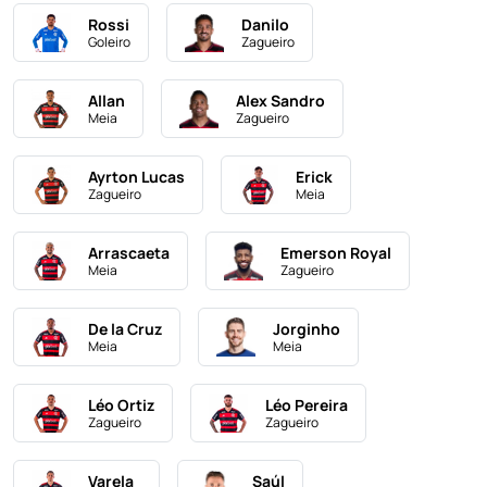
Rossi
Danilo
Goleiro
Zagueiro
Allan
Alex Sandro
Meia
Zagueiro
Ayrton Lucas
Erick
Zagueiro
Meia
Arrascaeta
Emerson Royal
Meia
Zagueiro
De la Cruz
Jorginho
Meia
Meia
Léo Ortiz
Léo Pereira
Zagueiro
Zagueiro
Varela
Saúl