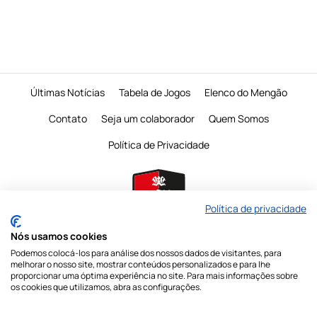
Últimas Notícias
Tabela de Jogos
Elenco do Mengão
Contato
Seja um colaborador
Quem Somos
Política de Privacidade
Política de privacidade
Nós usamos cookies
Podemos colocá-los para análise dos nossos dados de visitantes, para
É proibido a reprodução do conteudo desta página em qualquer meio de
melhorar o nosso site, mostrar conteúdos personalizados e para lhe
comunicação,
eletronico ou impresso, sem autorização escrita do Mengo
proporcionar uma óptima experiência no site. Para mais informações sobre
Mania
os cookies que utilizamos, abra as configurações.
Nossas redes sociais