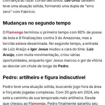
confiança ao fazer cortes decisivos.
Léo Ortiz
também
teve uma atuação sólida, formando uma dupla de "erro
zero" com Fabrício.
Mudanças no segundo tempo
O
Flamengo
terminou o primeiro tempo com 60% de posse
de bola e 8 finalizações contra 3 do Amazonas, mas a
torcida estava desanimada. No segundo tempo, a entrada
de Luiz Araújo e
Igor Jesus
mudou a cara do time.
Luiz
Araújo
, com muita movimentação, criou várias
oportunidades, enquanto Igor Jesus marcou o gol da vitória
ao desviar um chute de longe de
Pedro
.
Pedro: artilheiro e figura indiscutível
Pedro teve uma atuação sólida, buscando jogo fora da área
e forçando jogadas complexas. Com 20 gols em 2024, ele
está a caminho de sua temporada mais artilheira. Desde
que chegou ao
Flamengo
, Pedro finalmente garantiu seu